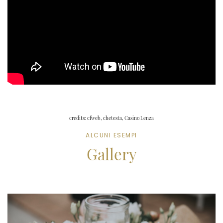
credits: cfweb, chetesta, Casino Lenza
ALCUNI ESEMPI
Gallery