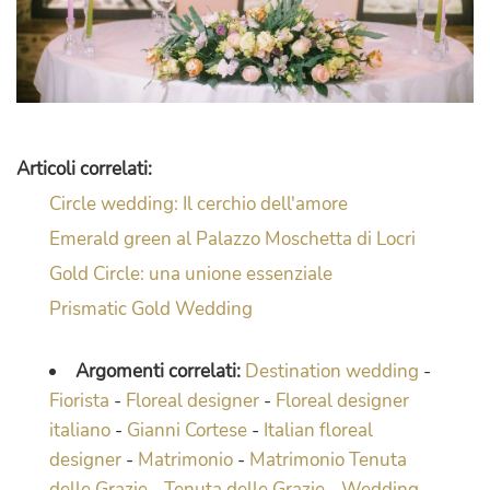
Articoli correlati:
Circle wedding: Il cerchio dell'amore
Emerald green al Palazzo Moschetta di Locri
Gold Circle: una unione essenziale
Prismatic Gold Wedding
Argomenti correlati:
Destination wedding
-
Fiorista
-
Floreal designer
-
Floreal designer
italiano
-
Gianni Cortese
-
Italian floreal
designer
-
Matrimonio
-
Matrimonio Tenuta
delle Grazie
-
Tenuta delle Grazie
-
Wedding