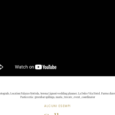
fotografo, Location Palazzo Mottola, Serena Liguori wedding planner, La Dolce Vita Hotel. Parrucchi
Pasticceria : greenbar spilinga, maria_trecate_event_coordinator
ALCUNI ESEMPI