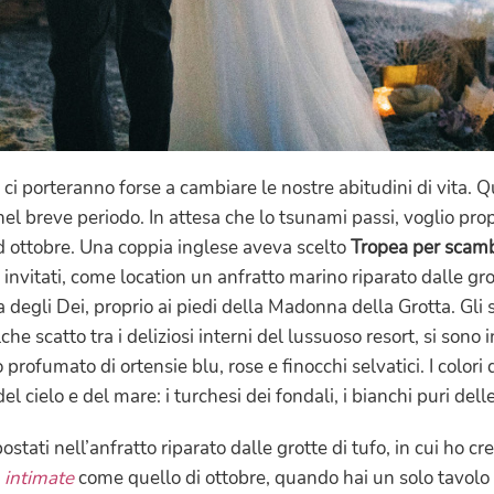
 ci porteranno forse a cambiare le nostre abitudini di vita. 
nel breve periodo. In attesa che lo tsunami passi, voglio pr
ad ottobre. Una coppia inglese aveva scelto
Tropea per scamb
mi invitati, come location un anfratto marino riparato dalle gr
 degli Dei, proprio ai piedi della Madonna della Grotta. Gli s
he scatto tra i deliziosi interni del lussuoso resort, si sono i
rofumato di ortensie blu, rose e finocchi selvatici. I colori 
l cielo e del mare: i turchesi dei fondali, i bianchi puri dell
spostati nell’anfratto riparato dalle grotte di tufo, in cui ho c
o
intimate
come quello di ottobre, quando hai un solo tavolo d