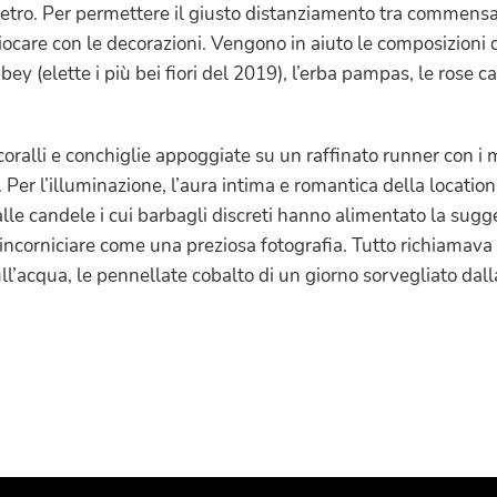
etro. Per permettere il giusto distanziamento tra commens
ocare con le decorazioni. Vengono in aiuto le composizioni di
y (elette i più bei fiori del 2019), l’erba pampas, le rose ca
oralli e conchiglie appoggiate su un raffinato runner con i 
er l’illuminazione, l’aura intima e romantica della location 
alle candele i cui barbagli discreti hanno alimentato la sugge
corniciare come una preziosa fotografia. Tutto richiamava i
 sull’acqua, le pennellate cobalto di un giorno sorvegliato da