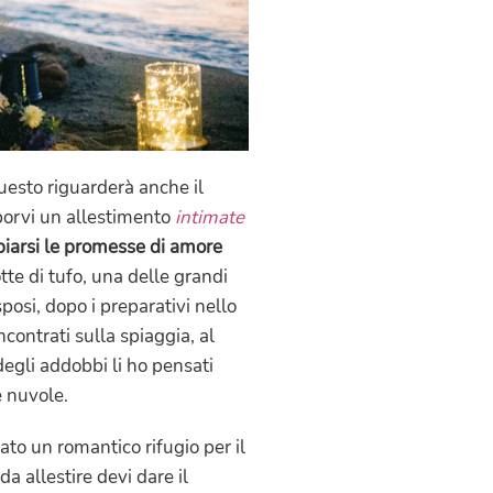
Questo riguarderà anche il
oporvi un allestimento
intimate
iarsi le promesse di amore
otte di tufo, una delle grandi
posi, dopo i preparativi nello
ncontrati sulla spiaggia, al
degli addobbi li ho pensati
e nuvole.
reato un romantico rifugio per il
a allestire devi dare il